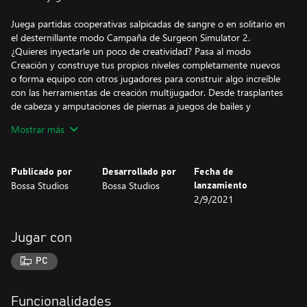
Juega partidas cooperativas salpicadas de sangre o en solitario en
el desternillante modo Campaña de Surgeon Simulator 2.
¿Quieres inyectarle un poco de creatividad? Pasa al modo
Creación y construye tus propios niveles completamente nuevos
o forma equipo con otros jugadores para construir algo increíble
con las herramientas de creación multijugador. Desde trasplantes
de cabeza y amputaciones de piernas a juegos de bailes y
carreras de relevos: ¡en Bossa Labs, tú eliges la forma de juego!
Mostrar más
¡Las cosas nunca son sencillas, y mucho menos los trasplantes de
cabeza! ¿Quién se lo habría imaginado? La instalación médica de
Publicado por
Desarrollado por
Fecha de
Bossa Labs es mucho más que una entidad física, al igual que tus
Bossa Studios
Bossa Studios
lanzamiento
compañeros cirujanos, y parece que intenta sabotear tu carrera
2/9/2021
quirúrgica con esos pasillos laberínticos, rompecabezas
enrevesados y trampas complejas.
Jugar con
Desde estaciones espaciales a discotecas, pasando por pistas de
bolos y ferias, tus compañeros cirujanos han creado escenarios
PC
increíbles e inverosímiles en los que realizar intervenciones
quirúrgicas, ¡y podrás jugar en todos ellos! ¡Conforme pasan los
días, hay más niveles y tipos de partidas disponibles! Entra y que
Funcionalidades