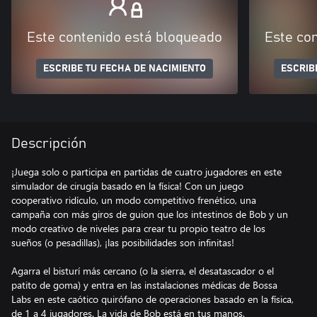
Este contenido está bloqueado
Este co
ESCRIBE TU FECHA DE NACIMIENTO
ESCRIB
Descripción
¡Juega solo o participa en partidas de cuatro jugadores en este
simulador de cirugía basado en la física! Con un juego
cooperativo ridículo, un modo competitivo frenético, una
campaña con más giros de guion que los intestinos de Bob y un
modo creativo de niveles para crear tu propio teatro de los
sueños (o pesadillas), ¡las posibilidades son infinitas!
Agarra el bisturí más cercano (o la sierra, el desatascador o el
patito de goma) y entra en las instalaciones médicas de Bossa
Labs en este caótico quirófano de operaciones basado en la física,
de 1 a 4 jugadores. La vida de Bob está en tus manos.