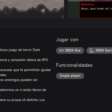
Jugar con
itoso juego de terror Dark
XBOX One
XBOX Seri
ncia y sensación clásica de RPG
Funcionalidades
avanzas que te permitirán igualar
ndas.
Single player
 Los enemigos pueden ser
aberintos en sí están llenos de
.
ene su propia IA distinta. Los
.