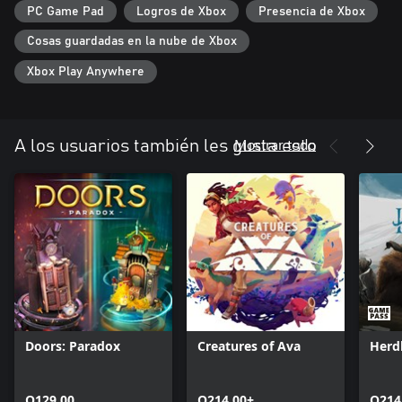
PC Game Pad
Logros de Xbox
Presencia de Xbox
Cosas guardadas en la nube de Xbox
Xbox Play Anywhere
Mostrar todo
A los usuarios también les gusta esto
Doors: Paradox
Creatures of Ava
Herd
Q129.00
Q214.00+
Q214