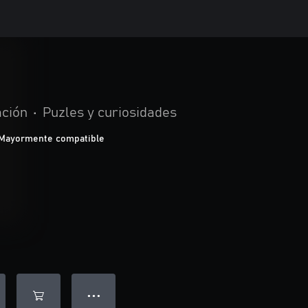
ación
•
Puzles y curiosidades
Mayormente compatible
● ● ●