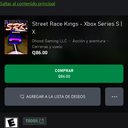
Saltar al contenido principal
Street Race Kings - Xbox Series S |
X
Dhood Gaming LLC
•
Acción y aventura
•
Carreras y vuelo
Q86.00
COMPRAR
Q86.00
AGREGAR A LA LISTA DE DESEOS
● ● ●
TODOS