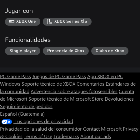
Jugar con
XBOX One
XBOX Series X|S
Funcionalidades
Single player
Presencia de Xbox
Clubs de Xbox
PC Game Pass
Juegos de PC Game Pass
App XBOX en PC
Windows
Soporte técnico de XBOX
Comentarios
Estándares de
la comunidad
Advertencia sobre ataques fotosensibles
Cuenta
de Microsoft
Soporte técnico de Microsoft Store
Devoluciones
Seguimiento de pedidos
Español (Guatemala)
Tus opciones de privacidad
Privacidad de la salud del consumidor
Contact Microsoft
Privacy
& Cookies
Terms of Use
Trademarks
About our ads