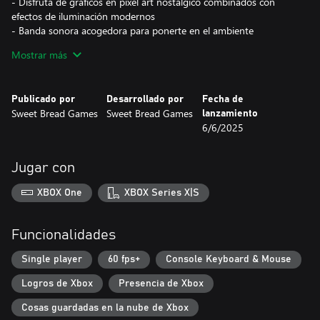
- Disfruta de gráficos en pixel art nostálgico combinados con
efectos de iluminación modernos
- Banda sonora acogedora para ponerte en el ambiente
adecuado
Mostrar más
- Colecciona el corazón de cristal en cada nivel para un desafío
adicional, si así lo deseas
Publicado por
Desarrollado por
Fecha de
Sweet Bread Games
Sweet Bread Games
lanzamiento
6/6/2025
Jugar con
XBOX One
XBOX Series X|S
Funcionalidades
Single player
60 fps+
Console Keyboard & Mouse
Logros de Xbox
Presencia de Xbox
Cosas guardadas en la nube de Xbox