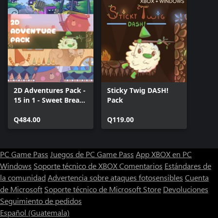
2D Adventures Pack -
Sticky Twig DASH!
15 in 1 - Sweet Bread
Pack
Games
Q484.00
Q119.00
PC Game Pass
Juegos de PC Game Pass
App XBOX en PC
Windows
Soporte técnico de XBOX
Comentarios
Estándares de
la comunidad
Advertencia sobre ataques fotosensibles
Cuenta
de Microsoft
Soporte técnico de Microsoft Store
Devoluciones
Seguimiento de pedidos
Español (Guatemala)