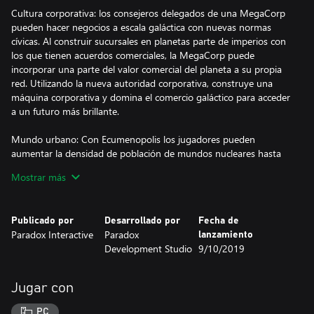
Cultura corporativa: los consejeros delegados de una MegaCorp
pueden hacer negocios a escala galáctica con nuevas normas
cívicas. Al construir sucursales en planetas parte de imperios con
los que tienen acuerdos comerciales, la MegaCorp puede
incorporar una parte del valor comercial del planeta a su propia
red. Utilizando la nueva autoridad corporativa, construye una
máquina corporativa y domina el comercio galáctico para acceder
a un futuro más brillante.
Mundo urbano: Con Ecumenopolis los jugadores pueden
aumentar la densidad de población de mundos nucleares hasta
proporciones épicas, llegando a crear una megaciudad que
Mostrar más
abarque todo el planeta.
Flotas de caravaneros: No pierdas de vista a los caravaneros,
Publicado por
Desarrollado por
Fecha de
unos embaucadores interestelares que se mantienen al margen
Paradox Interactive
Paradox
lanzamiento
de la política galáctica y siempre tienen una ganga bajo la manga.
Development Studio
9/10/2019
Prepárate para encontrar sorpresas cuando estos maestros del
comercio entrenen tu espacio o cuando visites sus sistemas.
Jugar con
Más megaestructuras: Se ha aprobado el presupuesto para tu
magnífico descompresor de materia, la instalación megaartística o
PC