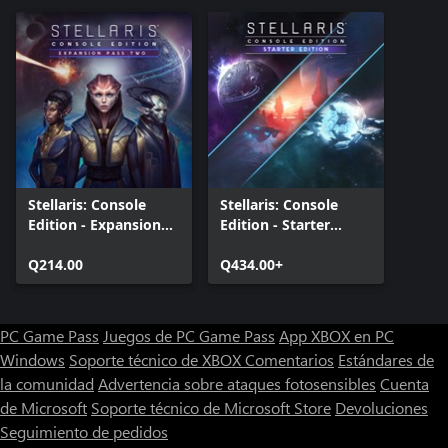
Stellaris: Console
Stellaris: Console
Edition - Expansion
Edition - Starter
Pass Two (X|S)
Edition (X|S)
Q214.00
Q434.00+
PC Game Pass
Juegos de PC Game Pass
App XBOX en PC
Windows
Soporte técnico de XBOX
Comentarios
Estándares de
la comunidad
Advertencia sobre ataques fotosensibles
Cuenta
de Microsoft
Soporte técnico de Microsoft Store
Devoluciones
Seguimiento de pedidos