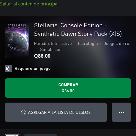
Saltar al contenido principal
Stellaris: Console Edition -
Synthetic Dawn Story Pack (X|S)
Paradox Interactive
•
Estrategia
•
Juegos de rol
•
Simulación
Q86.00
Requiere un juego
COMPRAR
Q86.00
AGREGAR A LA LISTA DE DESEOS
● ● ●