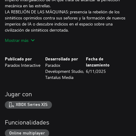
mecánica en las estrellas.
LA REBELIÓN DE LAS MÁQUINAS: presencia la rebelión de los
sintéticos oprimidos contra sus señores y la formación de nuevos
imperios de IA o descubre indicios en el espacio sobre una
civilización de sintéticos derrotada.
MEJORAS DIGITALES: sumérgete en el mundo artificial con
Mostrar más
nuevos retratos de sintéticos y paquetes de voz ampliados para
VIR.
Publicado por
Desarrollado por
Fecha de
Paradox Interactive
Paradox
lanzamiento
Development Studio,
6/11/2025
Tantalus Media
Jugar con
XBOX Series X|S
Funcionalidades
Online multiplayer