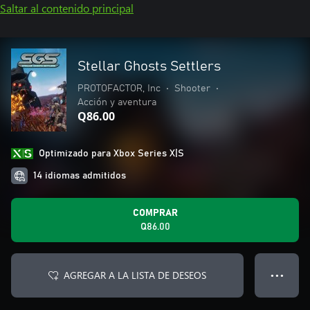
Saltar al contenido principal
Stellar Ghosts Settlers
PROTOFACTOR, Inc
•
Shooter
•
Acción y aventura
Q86.00
Optimizado para Xbox Series X|S
14 idiomas admitidos
COMPRAR
Q86.00
AGREGAR A LA LISTA DE DESEOS
● ● ●