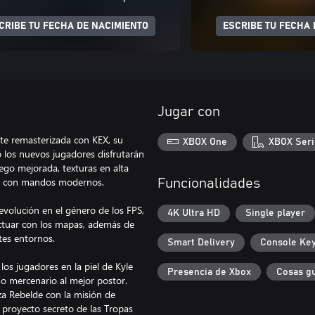
CRIBE TU FECHA DE NACIMIENTO
ESCRIBE TU FECHA 
Jugar con
te remasterizada con KEX, su
XBOX One
XBOX Seri
o los nuevos jugadores disfrutarán
ego mejorada, texturas en alta
dad con mandos modernos.
Funcionalidades
evolución en el género de los FPS,
4K Ultra HD
Single player
actuar con los mapas, además de
tes entornos.
Smart Delivery
Console Ke
los jugadores en la piel de Kyle
Presencia de Xbox
Cosas g
mo mercenario al mejor postor.
nza Rebelde con la misión de
l proyecto secreto de las Tropas