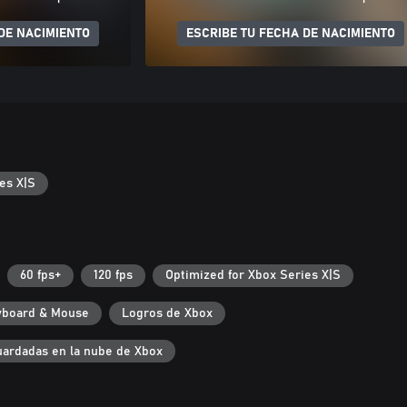
DE NACIMIENTO
ESCRIBE TU FECHA DE NACIMIENTO
es X|S
60 fps+
120 fps
Optimized for Xbox Series X|S
yboard & Mouse
Logros de Xbox
uardadas en la nube de Xbox