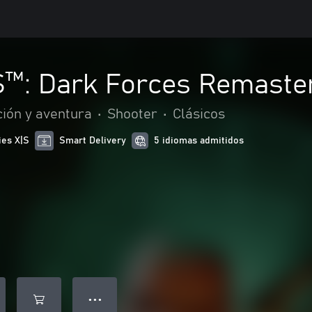
™: Dark Forces Remaste
ión y aventura
•
Shooter
•
Clásicos
ies X|S
Smart Delivery
5 idiomas admitidos
● ● ●