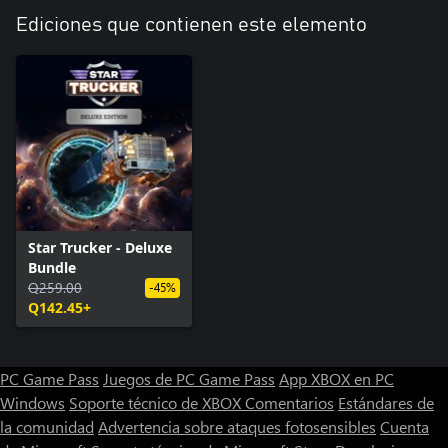
Ediciones que contienen este elemento
Star Trucker - Deluxe
Bundle
Q259.00
-45%
Q142.45+
PC Game Pass
Juegos de PC Game Pass
App XBOX en PC
Windows
Soporte técnico de XBOX
Comentarios
Estándares de
la comunidad
Advertencia sobre ataques fotosensibles
Cuenta