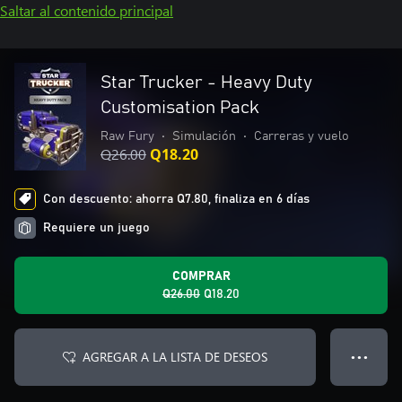
Saltar al contenido principal
Star Trucker - Heavy Duty
Customisation Pack
Raw Fury
•
Simulación
•
Carreras y vuelo
Q26.00
Q18.20
Con descuento: ahorra Q7.80, finaliza en 6 días
Requiere un juego
COMPRAR
Q26.00
Q18.20
AGREGAR A LA LISTA DE DESEOS
● ● ●