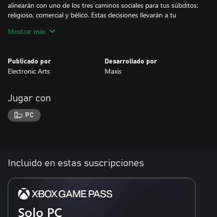
alinearán con uno de los tres caminos sociales para tus súbditos:
religioso, comercial y bélico. Estas decisiones llevarán a tu
civilización a los confines del espacio, donde debes luchar para
Mostrar más
colonizar nuevos planetas mientras otras razas intentan
destruirte.
Publicado por
Desarrollado por
Comparte tus creaciones con tus amigos en el sitio web de Spore,
Electronic Arts
Maxis
donde podrás explorar la comunidad y descargar todo, desde
criaturas hasta naves espaciales. Cuanto más compartas, más
únicos serán tus mundos. Intercambia tus creaciones con
Jugar con
millones de jugadores y maravíllate ante un mundo de tu propia
creación.
PC
APLICAN CONDICIONES Y RESTRICCIONES. CONSULTA
www.ea.com/es-mx/legal PARA MÁS DETALLES.
Incluido en estas suscripciones
Solo PC