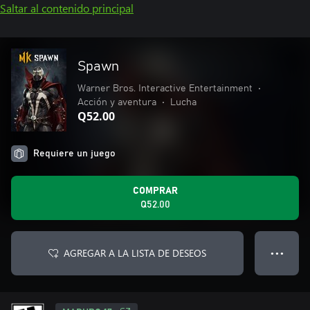
Saltar al contenido principal
Spawn
Warner Bros. Interactive Entertainment
•
Acción y aventura
•
Lucha
Q52.00
Requiere un juego
COMPRAR
Q52.00
AGREGAR A LA LISTA DE DESEOS
● ● ●