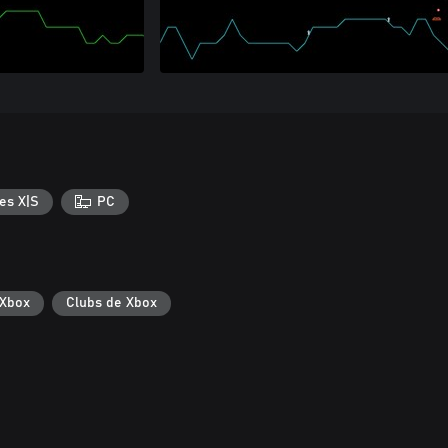
es X|S
PC
 Xbox
Clubs de Xbox