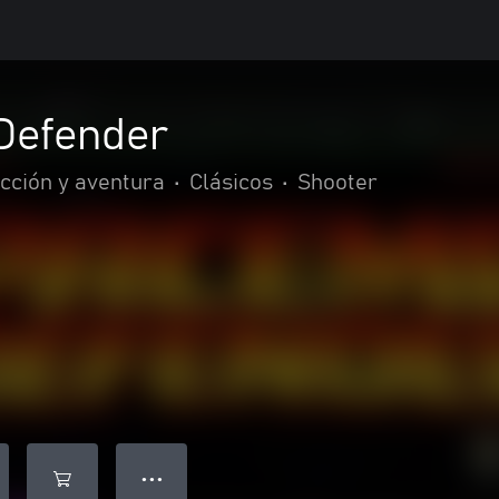
Defender
cción y aventura
•
Clásicos
•
Shooter
● ● ●