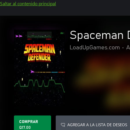
Saltar al contenido principal
Spaceman 
LoadUpGames.com
•
A
COMPRAR
AGREGAR A LA LISTA DE DESEOS
Q17.00