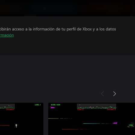
cibirán acceso a la información de tu perfil de Xbox y a los datos
rmación