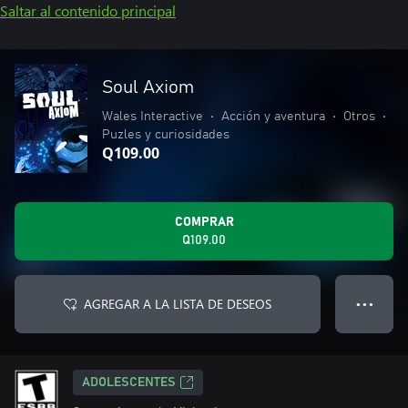
Saltar al contenido principal
Soul Axiom
Wales Interactive
•
Acción y aventura
•
Otros
•
Puzles y curiosidades
Q109.00
COMPRAR
Q109.00
AGREGAR A LA LISTA DE DESEOS
● ● ●
ADOLESCENTES