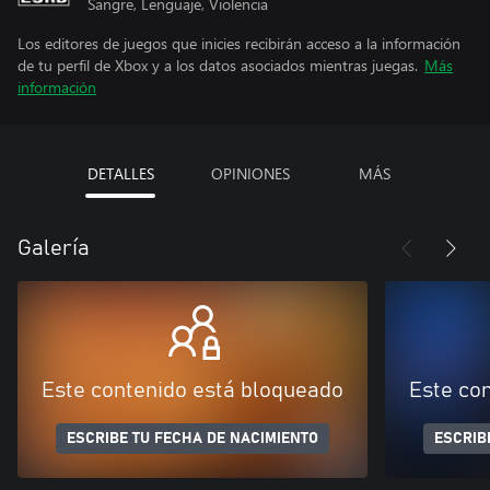
Sangre, Lenguaje, Violencia
Los editores de juegos que inicies recibirán acceso a la información
de tu perfil de Xbox y a los datos asociados mientras juegas.
Más
información
DETALLES
OPINIONES
MÁS
Galería
Este contenido está bloqueado
Este co
ESCRIBE TU FECHA DE NACIMIENTO
ESCRIB