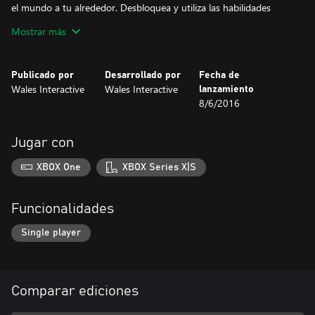
el mundo a tu alrededor. Desbloquea y utiliza las habilidades
Phase, Play, Destroy y Corrupt para resolver retorcidos puzles y
Mostrar más
sacar a la luz las inquietantes actividades de los creadores de
Elysia.
Publicado por
Desarrollado por
Fecha de
Sumérgete en una interesante trama llena de intriga y suspense,
Wales Interactive
Wales Interactive
lanzamiento
creada por la galardonada desarrolladora Wales Interactive. Tu
8/6/2016
destino se entrelazará con el de misteriosos personajes, dando
como resultado numerosas ramificaciones de la historia y
múltiples finales que descubrir. Descubre Elysia. Antes, ahora y
Jugar con
siempre
XBOX One
XBOX Series X|S
Funcionalidades
Single player
Comparar ediciones