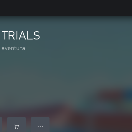
 TRIALS
y aventura
● ● ●