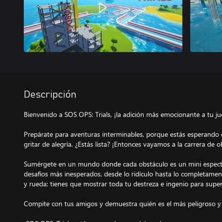
Descripción
Bienvenido a SOS OPS: Trials, ¡la adición más emocionante a tu ju
Prepárate para aventuras interminables, porque estás esperando 
gritar de alegría. ¿Estás lista? ¡Entonces vayamos a la carrera de o
Sumérgete en un mundo donde cada obstáculo es un mini espectá
desafíos más inesperados, desde lo ridículo hasta lo completamente 
y rueda: tienes que mostrar toda tu destreza e ingenio para super
Compite con tus amigos y demuestra quién es el más peligroso y 