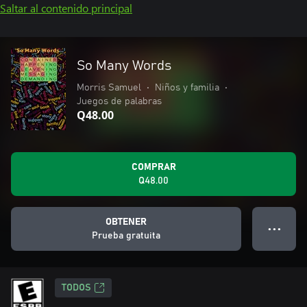
Saltar al contenido principal
So Many Words
Morris Samuel
•
Niños y familia
•
Juegos de palabras
Q48.00
COMPRAR
Q48.00
OBTENER
● ● ●
Prueba gratuita
TODOS