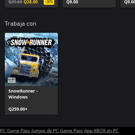
Q35.00
Q28.00
Q9.00
Q9.0
-20%
Trabaja con
SnowRunner -
Windows
Q259.00+
PC Game Pass
Juegos de PC Game Pass
App XBOX en PC