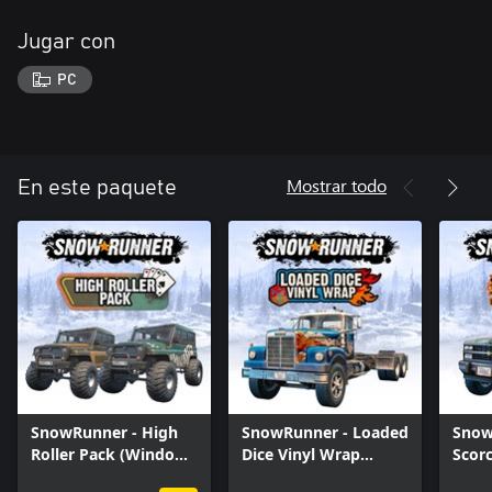
Jugar con
PC
Mostrar todo
En este paquete
SnowRunner - High
SnowRunner - Loaded
Snow
Roller Pack (Windows
Dice Vinyl Wrap
Scor
10)
(Windows 10)
(Win