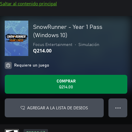
Saltar al contenido principal
SnowRunner - Year 1 Pass
(Windows 10)
Focus Entertainment
•
Simulación
Q214.00
Requiere un juego
COMPRAR
Q214.00
AGREGAR A LA LISTA DE DESEOS
● ● ●