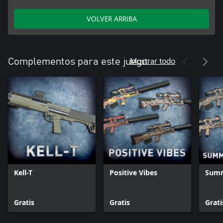
VOLVER ARRIBA
Mostrar todo
Complementos para este juego
Kell-T
Positive Vibes
Summ
Gratis
Gratis
Grati