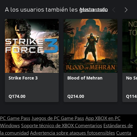
Mostrar todo
A los usuarios también les gusta esto
Strike Force 3
Blood of Mehran
No S
Q174.00
Q214.00
Q114
PC Game Pass
Juegos de PC Game Pass
App XBOX en PC
Windows
Soporte técnico de XBOX
Comentarios
Estándares de
la comunidad
Advertencia sobre ataques fotosensibles
Cuenta