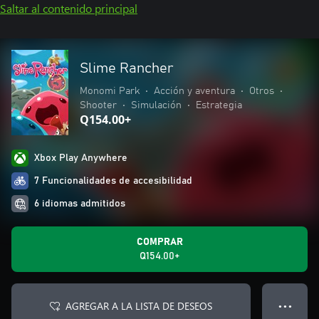
Saltar al contenido principal
Slime Rancher
Monomi Park
•
Acción y aventura
•
Otros
•
Shooter
•
Simulación
•
Estrategia
Q154.00+
Xbox Play Anywhere
7 Funcionalidades de accesibilidad
6 idiomas admitidos
COMPRAR
Q154.00+
AGREGAR A LA LISTA DE DESEOS
● ● ●