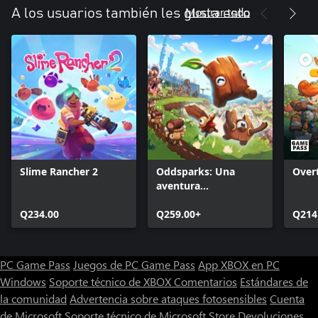
Mostrar todo
A los usuarios también les gusta esto
Slime Rancher 2
Oddsparks: Una
Over
aventura
automatizada
Q234.00
Q259.00+
Q214
PC Game Pass
Juegos de PC Game Pass
App XBOX en PC
Windows
Soporte técnico de XBOX
Comentarios
Estándares de
la comunidad
Advertencia sobre ataques fotosensibles
Cuenta
de Microsoft
Soporte técnico de Microsoft Store
Devoluciones