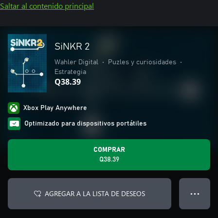
Saltar al contenido principal
SiNKR 2
Wahler Digital
•
Puzles y curiosidades
•
Estrategia
Q38.39
Xbox Play Anywhere
Optimizado para dispositivos portátiles
COMPRAR
Q38.39
AGREGAR A LA LISTA DE DESEOS
● ● ●