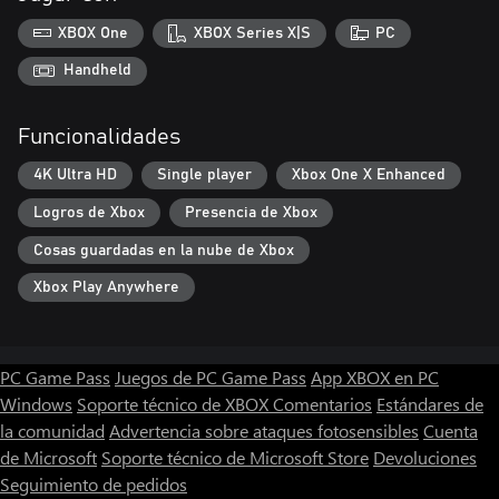
XBOX One
XBOX Series X|S
PC
Handheld
Funcionalidades
4K Ultra HD
Single player
Xbox One X Enhanced
Logros de Xbox
Presencia de Xbox
Cosas guardadas en la nube de Xbox
Xbox Play Anywhere
PC Game Pass
Juegos de PC Game Pass
App XBOX en PC
Windows
Soporte técnico de XBOX
Comentarios
Estándares de
la comunidad
Advertencia sobre ataques fotosensibles
Cuenta
de Microsoft
Soporte técnico de Microsoft Store
Devoluciones
Seguimiento de pedidos