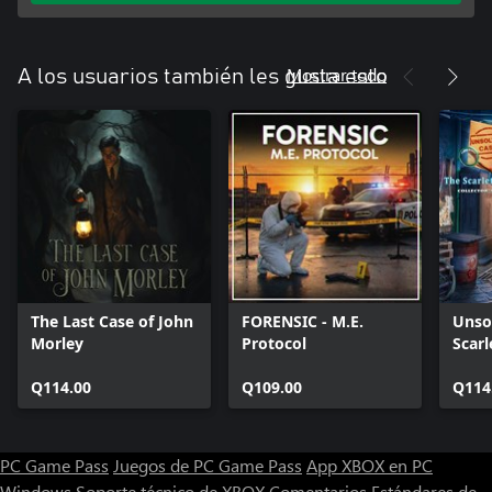
Mostrar todo
A los usuarios también les gusta esto
The Last Case of John
FORENSIC - M.E.
Unso
Morley
Protocol
Scarl
Xbox
Q114.00
Q109.00
Q114
PC Game Pass
Juegos de PC Game Pass
App XBOX en PC
Windows
Soporte técnico de XBOX
Comentarios
Estándares de