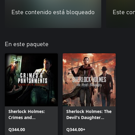
Este contenido está bloqueado
Este co
En este paquete
Sherlock Holmes:
Sherlock Holmes: The
Crimes and
Devil's Daughter
Punishments Redux
Redux
Q344.00
Q344.00+