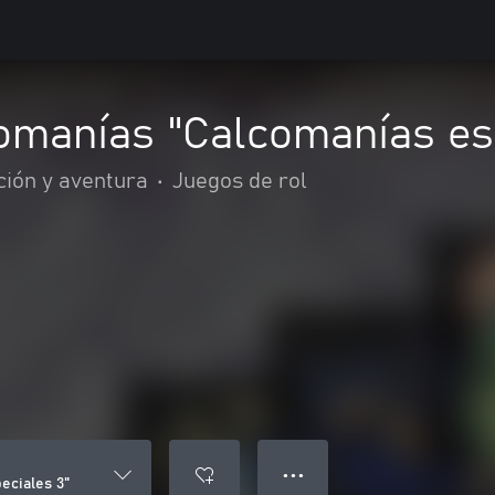
omanías "Calcomanías es
ción y aventura
•
Juegos de rol
● ● ●
eciales 3"