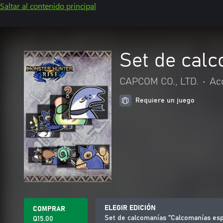
Saltar al contenido principal
Set de calc
CAPCOM CO., LTD.
•
Ac
Requiere un juego
ELEGIR EDICIÓN
COMPRAR
Set de calcomanías "Calcomanías esp
Q15.00