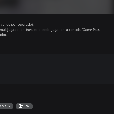
e vende por separado).
 multijugador en línea para poder jugar en la consola (Game Pass
ado).
es X|S
PC