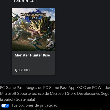
Trabaja con
Monster Hunter Rise
Q308.00+
PC Game Pass
Juegos de PC Game Pass
App XBOX en PC Windo
Microsoft
Soporte técnico de Microsoft Store
Devoluciones
Segu
Español (Guatemala)
Tus opciones de privacidad