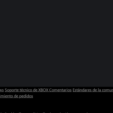
ws
Soporte técnico de XBOX
Comentarios
Estándares de la comu
imiento de pedidos