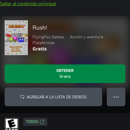
Saltar al contenido principal
Rush!
FlyingFox Games
•
Acción y aventura
•
Plataformas
Gratis
OBTENER
Gratis
AGREGAR A LA LISTA DE DESEOS
● ● ●
TODOS