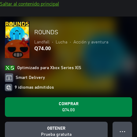
Saltar al contenido principal
ROUNDS
Landfall
•
Lucha
•
Acción y aventura
Q74.00
Optimizado para Xbox Series X|S
Smart Delivery
9 idiomas admitidos
COMPRAR
Q74.00
OBTENER
● ● ●
Prueba gratuita