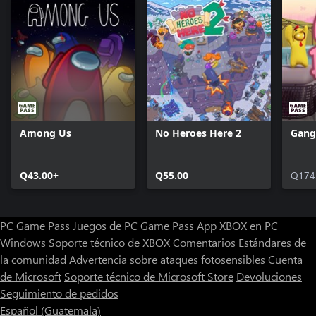
Among Us
No Heroes Here 2
Gang
Q43.00+
Q55.00
Q174
PC Game Pass
Juegos de PC Game Pass
App XBOX en PC
Windows
Soporte técnico de XBOX
Comentarios
Estándares de
la comunidad
Advertencia sobre ataques fotosensibles
Cuenta
de Microsoft
Soporte técnico de Microsoft Store
Devoluciones
Seguimiento de pedidos
Español (Guatemala)