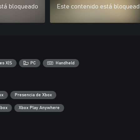
stá bloqueado
Este contenido está bloquea
es X|S
PC
Handheld
ox
Presencia de Xbox
Xbox
Xbox Play Anywhere