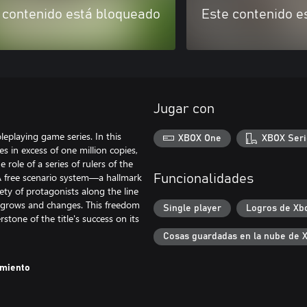
 contenido está bloqueado
Este contenido e
Jugar con
eplaying game series. In this
XBOX One
XBOX Seri
s in excess of one million copies,
role of a series of rulers of the
 A free scenario system—a hallmark
Funcionalidades
ty of protagonists along the line
it grows and changes. This freedom
Single player
Logros de Xb
stone of the title's success on its
Cosas guardadas en la nube de 
amiento