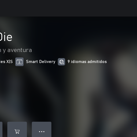
Die
n y aventura
ies X|S
Smart Delivery
9 idiomas admitidos
● ● ●