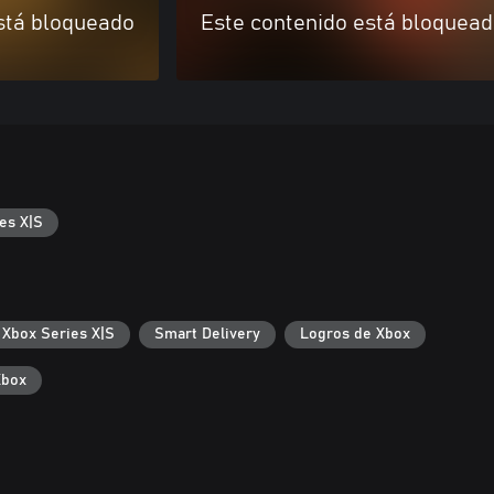
stá bloqueado
Este contenido está bloquea
es X|S
 Xbox Series X|S
Smart Delivery
Logros de Xbox
Xbox