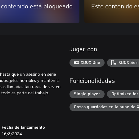
 contenido está bloqueado
Este contenido e
Jugar con
XBOX One
XBOX Seri
, hasta que un asesino en serie
dos, jefes horribles y mantén la
Funcionalidades
sas llamadas tan raras de vez en
todo es parte del trabajo.
Single player
Optimized for
Cosas guardadas en la nube de 
Fecha de lanzamiento
16/8/2024