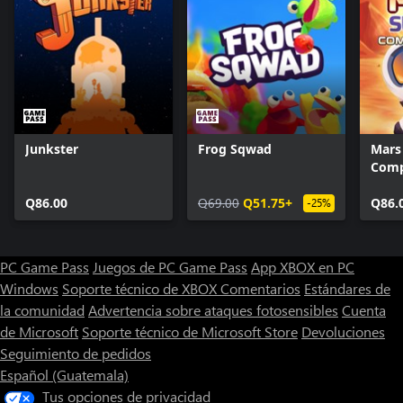
Junkster
Frog Sqwad
Mars 
Comp
Q86.00
Q69.00
Q51.75+
Q86.
-25%
PC Game Pass
Juegos de PC Game Pass
App XBOX en PC
Windows
Soporte técnico de XBOX
Comentarios
Estándares de
la comunidad
Advertencia sobre ataques fotosensibles
Cuenta
de Microsoft
Soporte técnico de Microsoft Store
Devoluciones
Seguimiento de pedidos
Español (Guatemala)
Tus opciones de privacidad