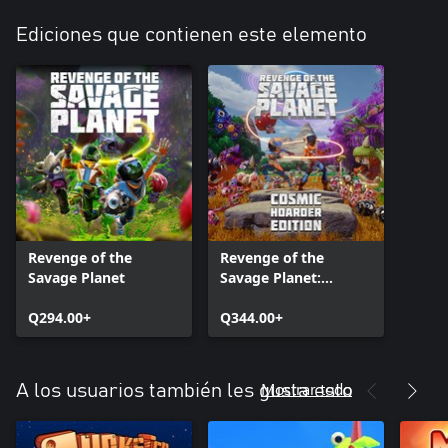
Ediciones que contienen este elemento
Revenge of the
Revenge of the
Savage Planet
Savage Planet:
Cosmic Hoarder
Q294.00+
Edition
Q344.00+
Mostrar todo
A los usuarios también les gusta esto