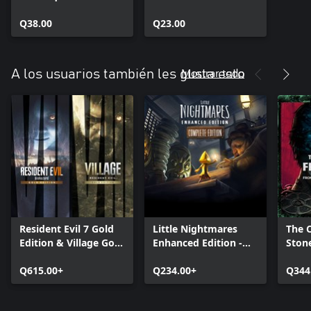
Windows
Q38.00
Q23.00
Mostrar todo
A los usuarios también les gusta esto
Resident Evil 7 Gold
Little Nightmares
The C
Edition & Village Gold
Enhanced Edition -
Ston
Edition
Complete Edition
Editi
Q615.00+
Q234.00+
Q344