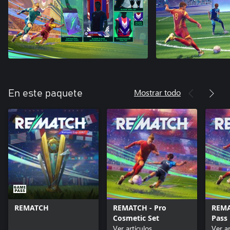
Mostrar todo
En este paquete
REMATCH
REMATCH - Pro
REMA
Cosmetic Set
Pass
Ver artículos
Ver ar