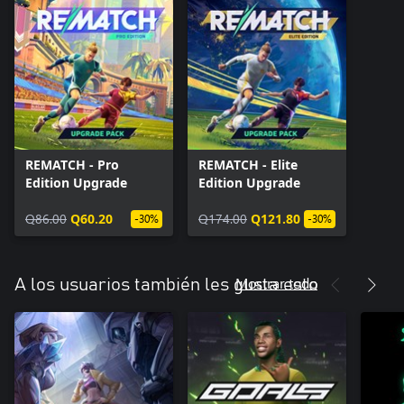
REMATCH - Pro
REMATCH - Elite
Edition Upgrade
Edition Upgrade
Q86.00
Q60.20
Q174.00
Q121.80
-30%
-30%
Mostrar todo
A los usuarios también les gusta esto