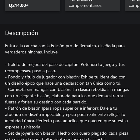
Q214.00+
complementarios
compl
Descripción
Entra a la cancha con la Edición pro de Rematch, diseñada para
verdaderos hinchas. Incluye:
- Boleto de mejora del pase de capitán: Potencia tu juego y tus
recompensas, paso a paso.
- Fondo y título de jugador con blasón: Exhibe tu identidad con
un diseño épico que hace una declaración tan única como tú.
- Camiseta sin mangas con blasón: La clásica rebeldía sin mangas
con un elegante blasón, elaborada para los que demuestran su
fuerza y forjan su destino con cada partido.
- Patrón de blasón (para ropa superior e inferior): Dale a tu
atuendo un diseño impecable y épico para realmente reflejar tu
identidad única. Perfecto para aquellos que quieren que su estilo
exprese su historia.
- Set de joyería con blasón: Hecho con cuero plegado, cada pieza
está diseñada para brillar dentro y fuera de la cancha.