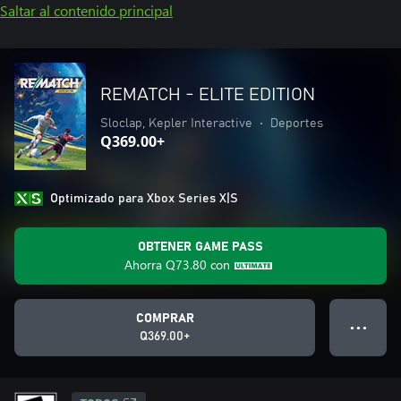
Saltar al contenido principal
REMATCH - ELITE EDITION
Sloclap, Kepler Interactive
•
Deportes
Q369.00+
Optimizado para Xbox Series X|S
OBTENER GAME PASS
Ahorra
Q73.80
con
COMPRAR
● ● ●
Q369.00+