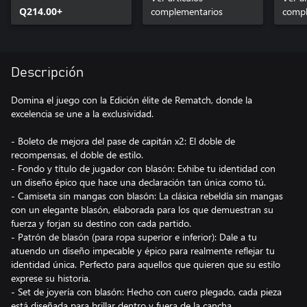
Q214.00+
complementarios
compl
Descripción
Domina el juego con la Edición élite de Rematch, donde la
excelencia se une a la exclusividad.
- Boleto de mejora del pase de capitán x2: El doble de
recompensas, el doble de estilo.
- Fondo y título de jugador con blasón: Exhibe tu identidad con
un diseño épico que hace una declaración tan única como tú.
- Camiseta sin mangas con blasón: La clásica rebeldía sin mangas
con un elegante blasón, elaborada para los que demuestran su
fuerza y forjan su destino con cada partido.
- Patrón de blasón (para ropa superior e inferior): Dale a tu
atuendo un diseño impecable y épico para realmente reflejar tu
identidad única. Perfecto para aquellos que quieren que su estilo
exprese su historia.
- Set de joyería con blasón: Hecho con cuero plegado, cada pieza
está diseñada para brillar dentro y fuera de la cancha.