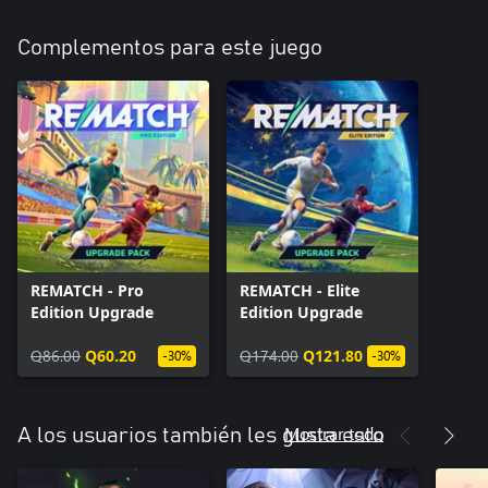
Complementos para este juego
REMATCH - Pro
REMATCH - Elite
Edition Upgrade
Edition Upgrade
Q86.00
Q60.20
Q174.00
Q121.80
-30%
-30%
Mostrar todo
A los usuarios también les gusta esto