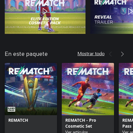
Mostrar todo
En este paquete
REMATCH
REMATCH - Pro
REMA
Cosmetic Set
Pass
Ver artículos
Ver ar