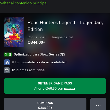
Saltar al contenido principal
Relic Hunters Legend - Legendary
Edition
Rogue Snail
•
Juegos de rol
Q344.00+
Optimizado para Xbox Series X|S
8 Funcionalidades de accesibilidad
12 idiomas admitidos
OBTENER GAME PASS
Ahorra
Q68.80
con
COMPRAR
● ● ●
Q344.00+