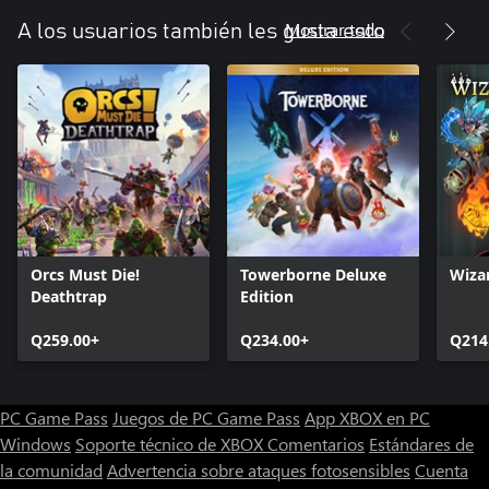
nuestros juegos.
Mostrar todo
A los usuarios también les gusta esto
Orcs Must Die!
Towerborne Deluxe
Wiza
Deathtrap
Edition
Q259.00+
Q234.00+
Q214
PC Game Pass
Juegos de PC Game Pass
App XBOX en PC
Windows
Soporte técnico de XBOX
Comentarios
Estándares de
la comunidad
Advertencia sobre ataques fotosensibles
Cuenta