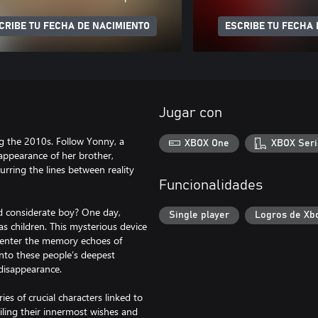
CRIBE TU FECHA DE NACIMIENTO
ESCRIBE TU FECHA 
Jugar con
ing the 2010s. Follow Yonny, a
XBOX One
XBOX Seri
appearance of her brother,
urring the lines between reality
Funcionalidades
d considerate boy? One day,
Single player
Logros de Xb
 children. This mysterious device
n enter the memory echoes of
into these people’s deepest
disappearance.
es of crucial characters linked to
iling their innermost wishes and