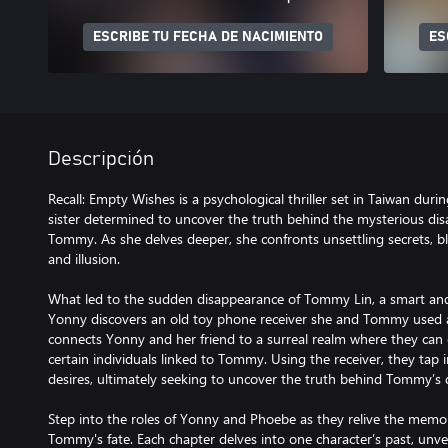
ESCRIBE TU FECHA DE NACIMIENTO
ES
Descripción
Recall: Empty Wishes is a psychological thriller set in Taiwan dur
sister determined to uncover the truth behind the mysterious dis
Tommy. As she delves deeper, she confronts unsettling secrets, bl
and illusion.
What led to the sudden disappearance of Tommy Lin, a smart an
Yonny discovers an old toy phone receiver she and Tommy used as
connects Yonny and her friend to a surreal realm where they ca
certain individuals linked to Tommy. Using the receiver, they tap 
desires, ultimately seeking to uncover the truth behind Tommy’s 
Step into the roles of Yonny and Phoebe as they relive the memori
Tommy's fate. Each chapter delves into one character’s past, unve