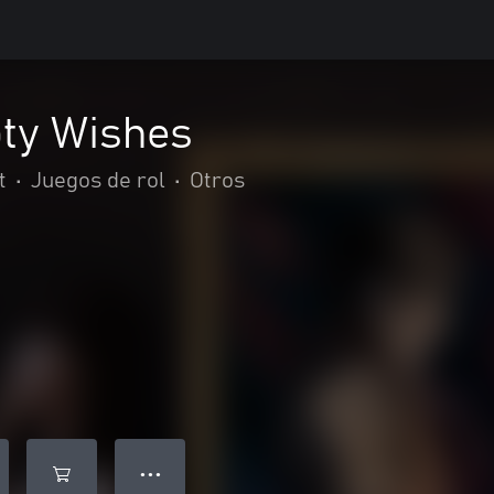
pty Wishes
t
•
Juegos de rol
•
Otros
● ● ●