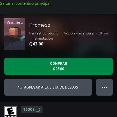
Saltar al contenido principal
Promesa
Fantastico Studio
•
Acción y aventura
•
Otros
•
Simulación
Q43.00
COMPRAR
Q43.00
AGREGAR A LA LISTA DE DESEOS
● ● ●
TODOS