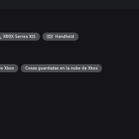
XBOX Series X|S
Handheld
de Xbox
Cosas guardadas en la nube de Xbox