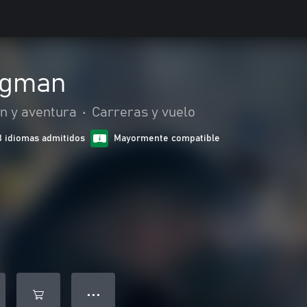
ngman
n y aventura
•
Carreras y vuelo
8 idiomas admitidos
Mayormente compatible
● ● ●