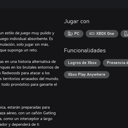
Jugar con
n estilo de juego muy pulido y
PC
XBOX One
 juego individual absorbente. Es
ulación, solo jugar sin más,
 que suponga un reto.
Funcionalidades
as en una historia alternativa de
Logros de Xbox
Presencia 
tanques en los brutales entornos de
 Redwoods para atacar a los
Xbox Play Anywhere
os territorios arrasados del mundo,
a todo pronóstico para ganarte el
ica, estarán preparadas para
 caza aéreo, con un cañón Gatling
la, como un interceptor a largo
rador y dependerá de ti