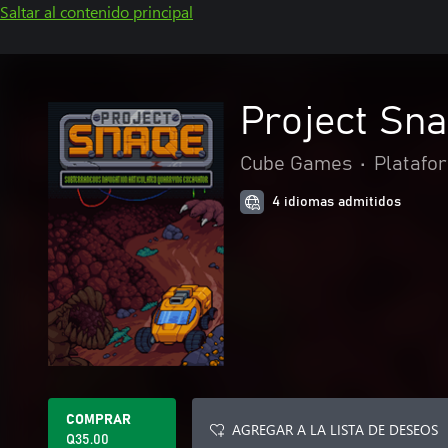
Saltar al contenido principal
Project Sn
Cube Games
•
Platafo
4 idiomas admitidos
COMPRAR
AGREGAR A LA LISTA DE DESEOS
Q35.00