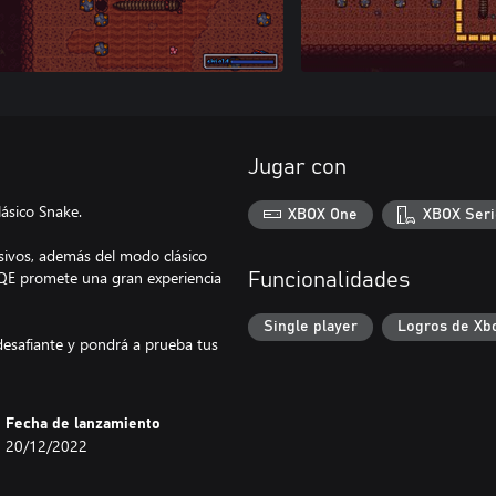
Jugar con
lásico Snake.
XBOX One
XBOX Seri
esivos, además del modo clásico
AQE promete una gran experiencia
Funcionalidades
Single player
Logros de Xb
desafiante y pondrá a prueba tus
Fecha de lanzamiento
20/12/2022