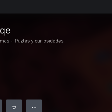
aqe
rmas
•
Puzles y curiosidades
● ● ●