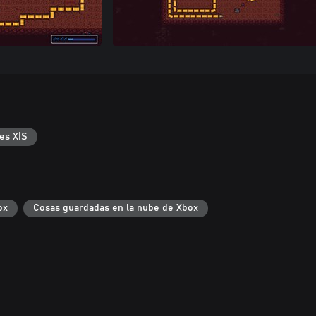
es X|S
ox
Cosas guardadas en la nube de Xbox