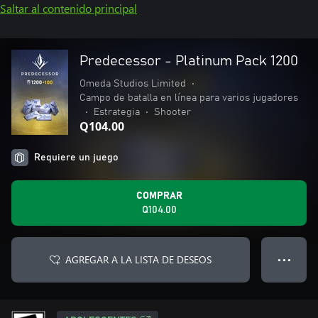
Saltar al contenido principal
Predecessor - Platinum Pack 1200
Omeda Studios Limited
•
Campo de batalla en línea para varios jugadores
•
Estrategia
•
Shooter
Q104.00
Requiere un juego
COMPRAR
Q104.00
AGREGAR A LA LISTA DE DESEOS
● ● ●