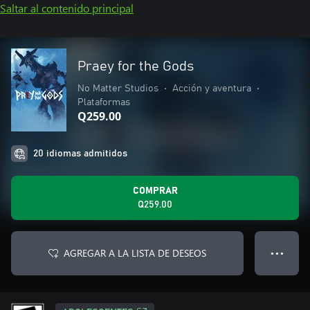
Saltar al contenido principal
Praey for the Gods
No Matter Studios
•
Acción y aventura
•
Plataformas
Q259.00
20 idiomas admitidos
COMPRAR
Q259.00
AGREGAR A LA LISTA DE DESEOS
● ● ●