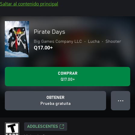
Saltar al contenido principal
Pirate Days
Big Games Company LLC
•
Lucha
•
Shooter
Q17.00+
COMPRAR
Q17.00+
OBTENER
● ● ●
Prueba gratuita
ADOLESCENTES