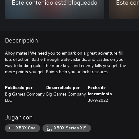
Este contenido está bloqueado
Este co
Descripción
Ahoy mates! We need you to embark on a great adventure fill
lots of action. Battle through water, islands, and castles on your
way to finding gold. The more keys and enemy kills you get. the
more points you get. Points help you unlock treasures.
Publicado por
Desarrollado por
Fecha de
Big Games Company
Big Games Company
lanzamiento
LLC
30/9/2022
Jugar con
XBOX One
XBOX Series X|S