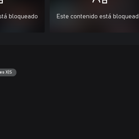
stá bloqueado
Este contenido está bloquea
es X|S