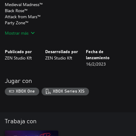
Medieval Madness™
Black Rose™
Attack from Mars™
Party Zone™
Theatre of Magic™
Mostrar más
Safe Cracker™
The Champion Pub™
Publicado por
Desarrollado por
Fecha de
ZEN Studio Kft
ZEN Studio Kft
lanzamiento
16/2/2023
Jugar con
XBOX One
XBOX Series X|S
Trabaja con