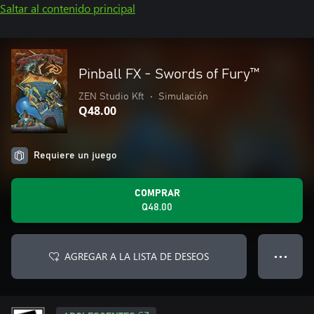
Saltar al contenido principal
Pinball FX - Swords of Fury™️
ZEN Studio Kft
•
Simulación
Q48.00
Requiere un juego
COMPRAR
Q48.00
AGREGAR A LA LISTA DE DESEOS
● ● ●