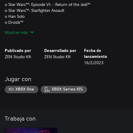
o Star Wars™: Episode VI: - Return of the Jedi™
o Star Wars™: Starfighter Assault
o Han Solo
o Droids™
o Star Wars™: Episode IV: - A New Hope™
Mostrar más
o Star Wars™ Pinball: Masters of the Force
Publicado por
Desarrollado por
Fecha de
ZEN Studio Kft
ZEN Studio Kft
lanzamiento
16/2/2023
Jugar con
XBOX One
XBOX Series X|S
Trabaja con