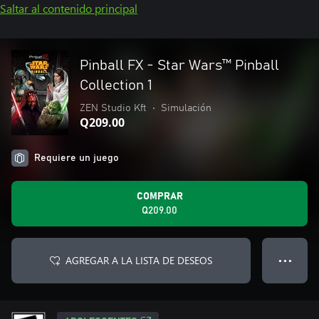
Saltar al contenido principal
Pinball FX - Star Wars™️ Pinball
Collection 1
ZEN Studio Kft
•
Simulación
Q209.00
Requiere un juego
COMPRAR
Q209.00
AGREGAR A LA LISTA DE DESEOS
● ● ●