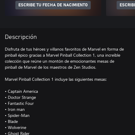
ESCRIBE TU FECHA DE NACIMIENTO
ESCRIB
Descripción
Disfruta de tus héroes y villanos favoritos de Marvel en forma de
pinball épico gracias a Marvel Pinball Collection 1, una increíble
colección que reúne un montón de emocionantes mesas de
pinball de Marvel de los maestros de Zen Studios.
Marvel Pinball Collection 1 incluye las siguientes mesas:
• Captain America
• Doctor Strange
• Fantastic Four
• Iron man
• Spider-Man
• Blade
• Wolverine
• Ghost Rider