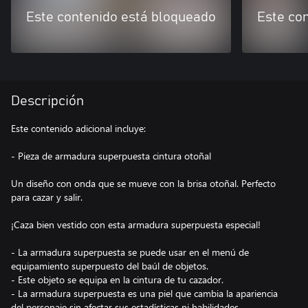
Este contenido está bloqueado
Este co
Descripción
Este contenido adicional incluye:
- Pieza de armadura superpuesta cintura otoñal
Un diseño con onda que se mueve con la brisa otoñal. Perfecto
para cazar y salir.
¡Caza bien vestido con esta armadura superpuesta especial!
- La armadura superpuesta se puede usar en el menú de
equipamiento superpuesto del baúl de objetos.
- Este objeto se equipa en la cintura de tu cazador.
- La armadura superpuesta es una piel que cambia la apariencia
del personaje sin afectar sus estadísticas ni habilidades.