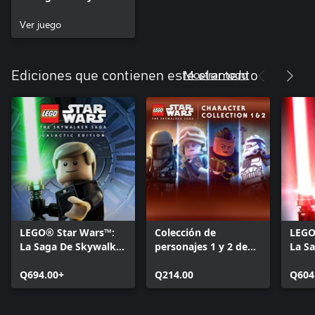
Ver juego
Mostrar todo
Ediciones que contienen este elemento
LEGO® Star Wars™:
Colección de
LEGO
La Saga De Skywalker
personajes 1 y 2 de
La S
(Edición galáctica)
LEGO® Star Wars™:
Delu
Q694.00+
La Saga De Skywalker
Q214.00
Q604