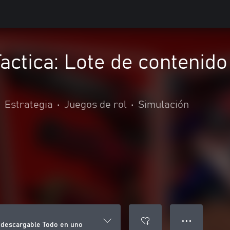
actica: Lote de contenid
•
Estrategia
•
Juegos de rol
•
Simulación
● ● ●
o descargable Todo en uno