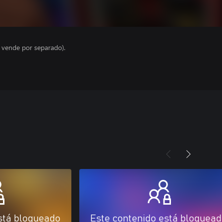
e vende por separado).
stá bloqueado
Este contenido está bloquea