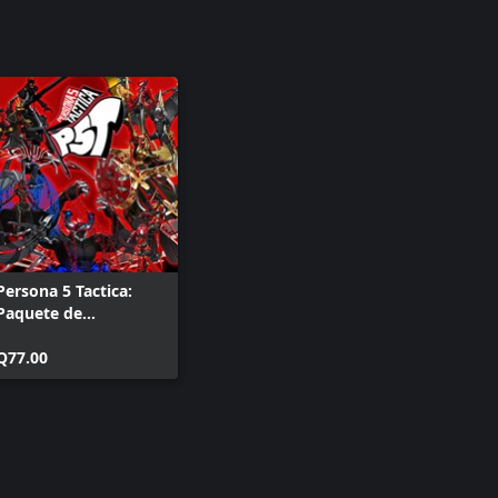
Persona 5 Tactica:
Paquete de
Invocación de Picaro
+ Raoul Persona
Q77.00