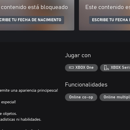
 contenido está bloqueado
Este contenido e
CRIBE TU FECHA DE NACIMIENTO
ESCRIBE TU FECHA 
Jugar con
XBOX One
XBOX Seri
Funcionalidades
emite una apariencia principesca!
Online co-op
Online multip
 especial!
e objetos.
adísticas ni habilidades.