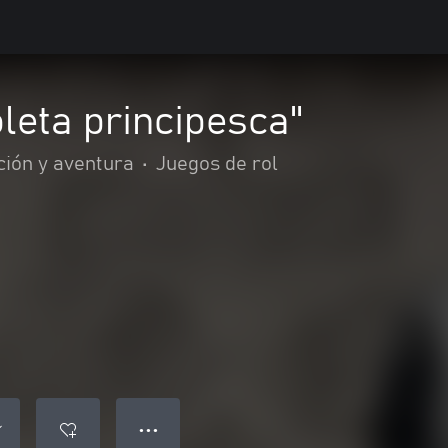
leta principesca"
ción y aventura
•
Juegos de rol
● ● ●