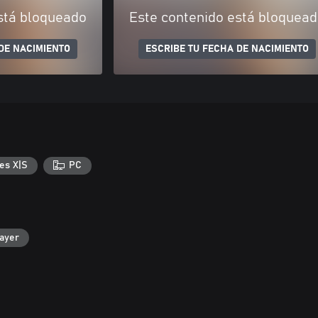
stá bloqueado
Este contenido está bloquea
DE NACIMIENTO
ESCRIBE TU FECHA DE NACIMIENTO
es X|S
PC
layer