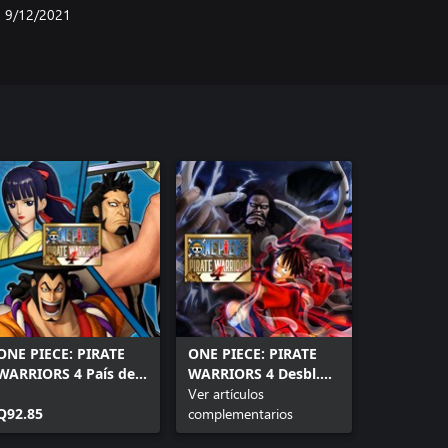
9/12/2021
ONE PIECE: PIRATE
ONE PIECE: PIRATE
WARRIORS 4 País de
WARRIORS 4 Desbl.
Wano Paq.
antes a Charlotte
Ver artículos
Q92.85
Katakuri
complementarios