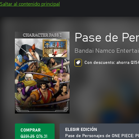
Saltar al contenido principal
Pase de Pe
Bandai Namco Entertai
Con descuento: ahorra Q154.
ELEGIR EDICIÓN
COMPRAR
Pase de Personajes de ONE PIECE: 
Q231.25
Q76.31