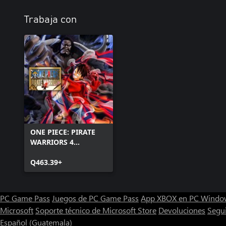
Trabaja con
ONE PIECE: PIRATE
WARRIORS 4
(Windows)
Q463.39+
PC Game Pass
Juegos de PC Game Pass
App XBOX en PC Windo
Microsoft
Soporte técnico de Microsoft Store
Devoluciones
Segu
Español (Guatemala)